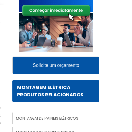
r
a
o
a
o
Solicite um orçamento
m
MONTAGEM ELÉTRICA
PRODUTOS RELACIONADOS
s
s
MONTAGEM DE PAINEIS ELÉTRICOS
s