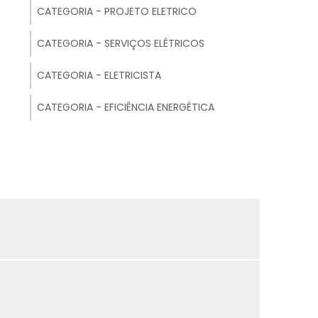
CATEGORIA - PROJETO ELETRICO
MONTAGEM DE INFRAESTRUTURA ELÉTRICA
mo
CATEGORIA - SERVIÇOS ELÉTRICOS
em
MONTAGEM DE ELETROCALHAS
CATEGORIA - ELETRICISTA
ue
MONTAGEM DE QUADRO DE COMANDO
CATEGORIA - EFICIÊNCIA ENERGÉTICA
MONTAGEM DE SUBESTAÇÃO
MONTADOR DE QUADRO DE COMANDO
o
MONTAGEM DE QDC
MONTAGEM DE PAINEL ELETRICO
 e
RESIDENCIAL
MONTAGEM DE SISTEMAS ELÉTRICOS
or