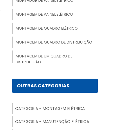
MONTADOR DE PAINEL ELETRICO
e
MONTAGEM DE PAINEL ELÉTRICO
a
s
MONTAGEM DE QUADRO ELÉTRICO
r
MONTAGEM DE QUADRO DE DISTRIBUIÇÃO
o
MONTAGEM DE UM QUADRO DE
o
DISTRIBUIÇÃO
é
MONTAGEM ELETROMECÂNICA
OUTRAS CATEGORIAS
MONTAGEM ELÉTRICA
MONTAGEM DE PAINEL ELETRICO
o
CATEGORIA - MONTAGEM ELÉTRICA
INDUSTRIAL
CATEGORIA - MANUTENÇÃO ELÉTRICA
MONTAGEM DE QUADRO ELÉTRICO
s,
RESIDENCIAL