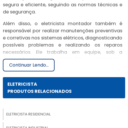
segura e eficiente, seguindo as normas técnicas e
de segurança.
Além disso, o eletricista montador também é
responsável por realizar manutenções preventivas
e corretivas nos sistemas elétricos, diagnosticando
possíveis problemas e realizando os reparos
necessários. Ele trabalha em equipe, sob a
supervisão de um eletricista líder ou engenheiro
Continuar Lendo...
eletricista.
COMO FUNCIONA O
ELETRICISTA
TRABALHO DE UM
PRODUTOS RELACIONADOS
ELETRICISTA MONTADOR?
O trabalho de um eletricista montador envolve
ELETRICISTA RESIDENCIAL
diversas atividades, desde a interpretação de
projetos elétricos até a instalação de
ELETRICISTA INDUSTRIAL