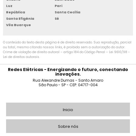
indústrias, realizando a montagem e instalação de
Luz
Pari
sistemas elétricos em equipamentos e máquinas,
República
Santa Cecília
ELETRICISTA INSTALADOR RESIDENCIAL
Santa Efigênia
Sé
além de realizar a manutenção preventiva e
Vila Buarque
corretiva.
ELETRICISTA OFFSHORE
4. Eletricista montador de obras: atua em obras de
O conteúdo do texto desta página é de direito reservado. Sua reprodução, parcial
ELETRICISTA EM SÃO BERNARDO DO CAMPO
construção civil, sendo responsável por realizar
ou total, mesmo citando nossos links, é proibida sem a autorização do autor.
Crime de violação de direito autoral – artigo 184 do Código Penal –
Lei 9610/98 -
todas as etapas de instalação elétrica, desde a
Lei de direitos autorais
.
ELETRICISTA BOBINADOR
passagem de fios até a instalação dos
Redes Elétricas - Energizando o futuro, conectando
componentes elétricos.
ELETRICISTA MARITIMO
inovações.
Rua Alexandre Dumas - Santo Amaro
QUAIS AS VANTAGENS DE SER
São Paulo - SP - CEP: 04717-004
ELETRICISTA DE REDES DE DISTRIBUIÇÃO DE ENERGIA ELÉTRICA
UM ELETRICISTA
MONTADOR?
ELETRICISTA AUTONOMO
Inicio
A profissão de eletricista montador oferece
ELETRICISTA NAVAL
diversas vantagens para aqueles que escolhem
Sobre nós
seguir essa carreira. Algumas das principais
ELETRICISTA DE LINHA VIVA