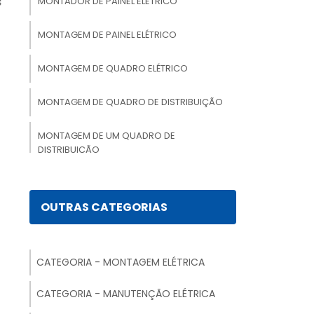
s
MONTADOR DE PAINEL ELETRICO
MONTAGEM DE PAINEL ELÉTRICO
s
m
MONTAGEM DE QUADRO ELÉTRICO
MONTAGEM DE QUADRO DE DISTRIBUIÇÃO
,
s
MONTAGEM DE UM QUADRO DE
e
DISTRIBUIÇÃO
MONTAGEM ELETROMECÂNICA
,
OUTRAS CATEGORIAS
o
MONTAGEM ELÉTRICA
MONTAGEM DE PAINEL ELETRICO
a
CATEGORIA - MONTAGEM ELÉTRICA
INDUSTRIAL
,
CATEGORIA - MANUTENÇÃO ELÉTRICA
MONTAGEM DE QUADRO ELÉTRICO
RESIDENCIAL