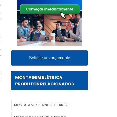
e
,
s
m
s
,
e
Solicite um orçamento
a
MONTAGEM ELÉTRICA
a
PRODUTOS RELACIONADOS
MONTAGEM DE PAINEIS ELÉTRICOS