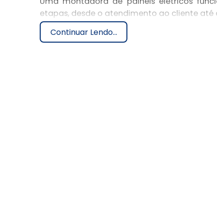
Uma montadora de painéis elétricos func
etapas, desde o atendimento ao cliente até 
Continuar Lendo...
Primeiramente, é realizado o levantamen
informações sobre as especificações técnica
distribuídas e controladas, entre outros det
Com as informações levantadas, a montadora 
levando em consideração a distribuição 
disjuntores, fusíveis e outros dispositivos
segurança vigentes.
Após a aprovação do projeto pelo cliente, i
são utilizados materiais de qualidade e eq
e confiabilidade do painel.
Após a fabricação, ocorre a montagem dos
exige conhecimento técnico especializado
evitando possíveis problemas no funcioname