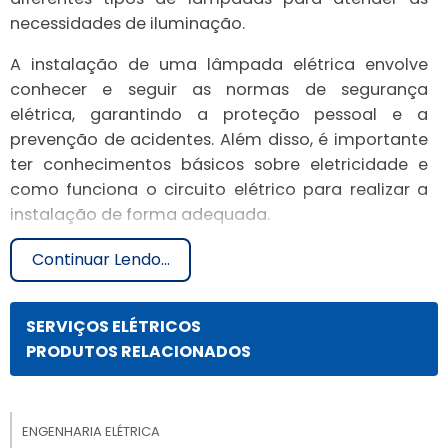
necessidades de iluminação.
A instalação de uma lâmpada elétrica envolve
conhecer e seguir as normas de segurança
elétrica, garantindo a proteção pessoal e a
prevenção de acidentes. Além disso, é importante
ter conhecimentos básicos sobre eletricidade e
como funciona o circuito elétrico para realizar a
instalação de forma adequada.
Este artigo abordará como a instalação de
Continuar Lendo...
lâmpada elétrica funciona, os principais tipos de
lâmpadas, vantagens desse tipo de iluminação e
SERVIÇOS ELÉTRICOS
as diversas aplicações que podem ser
PRODUTOS RELACIONADOS
encontradas.
COMO A INSTALAÇÃO DE
LÂMPADA ELÉTRICA
ENGENHARIA ELÉTRICA