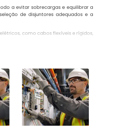
odo a evitar sobrecargas e equilibrar a
 seleção de disjuntores adequados e a
étricos, como cabos flexíveis e rígidos,
a Surtos), DR (Dispositivo Residual) e
ação. Alguns dos principais são:
is, com o objetivo de suprir a demanda de
tórios e restaurantes, visando atender às
as elétricos mais complexos, com o objetivo