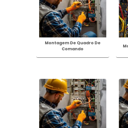
dos usuários e a eficiência energética.
um sistema elétrico confiável, durável e e
Montagem De Quadro De
M
Comando