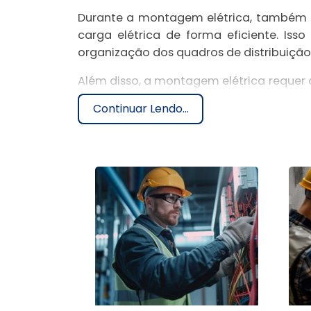
Durante a montagem elétrica, também é p
carga elétrica de forma eficiente. Is
organização dos quadros de distribuição
Além disso, a montagem elétrica requer c
bem como a adequação dos dispositivos 
Continuar Lendo...
fusíveis, quando necessário.
QUAIS OS PRINCIPAIS 
Existem diferentes tipos de montagem elé
Montagem elétrica residencial: uti
energia para iluminação, tomadas e eq
Montagem elétrica comercial: aplic
necessidades elétricas específicas des
Montagem elétrica industrial: voltad