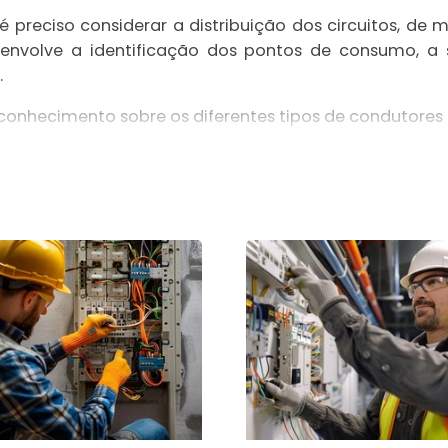
reciso considerar a distribuição dos circuitos, de m
so envolve a identificação dos pontos de consumo, a
.
onhecimento sobre os diferentes tipos de condutores el
de proteção, como DPS (Dispositivo de Proteção contr
TIPOS DE MONTAGEM ELÉTRICA?
trica, que variam de acordo com a finalidade da instal
lizada em casas, apartamentos e condomínios residencia
uipamentos eletrodomésticos.
ada em estabelecimentos comerciais, como lojas, escri
ses ambientes.
a para o setor industrial, engloba a instalação de sistem