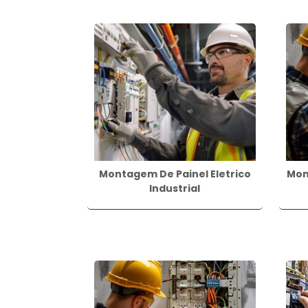
QUAIS AS APLICAÇÕES
A montagem elétrica tem diversas aplica
são:
Iluminação: a montagem elétrica é ne
Climatização: a montagem elétrica
elétricos.
Automação residencial: com a montag
diversos dispositivos, como iluminação, 
Montagem De Painel Eletrico
Mon
Industrial
Sistemas industriais: a montagem el
elétricos utilizados nos processos de pr
CONCLUSÃO
A montagem elétrica é um processo funda
tipos de estruturas. É importante conta