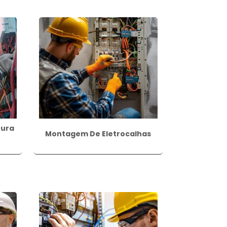
dústrias. Alguns exemplos de aplicações
ncluindo lâmpadas, luminárias e spots.
ção, como ar-condicionado e aquecedores
 residencial, controlando eletronicamente
tura
Montagem De Eletrocalhas
omação industrial, máquinas e equipamentos
o dos sistemas elétricos em diferentes
técnicas adequadas, visando a segurança