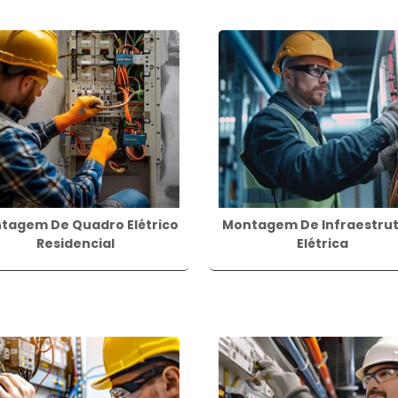
 DA MONTAGEM ELÉTRICA?
ções em diferentes setores, desde residências até in
cessária para instalar sistemas de iluminação em geral, i
 é utilizada para conectar equipamentos de climatiza
em elétrica, é possível instalar sistemas de automação
cortinas e segurança.
tagem De Quadro Elétrico
Montagem De Infraestru
Residencial
Elétrica
étrica é essencial para a instalação de sistemas de aut
odução.
mental para garantir o funcionamento correto e segur
r com profissionais qualificados e seguir as normas 