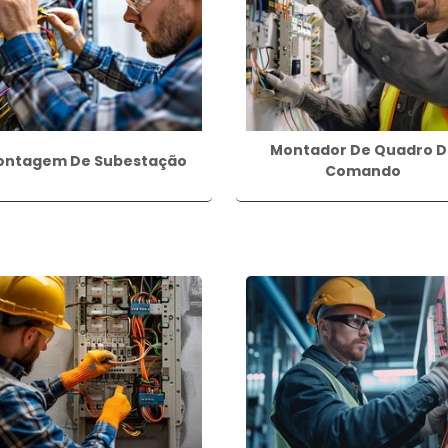
 Com uma montagem elétrica realizada de forma adequada
ficiente.
Montador De Quadro D
ontagem De Subestação
Comando