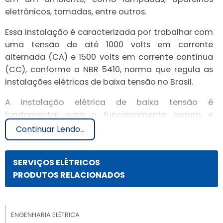
eletrônicos, tomadas, entre outros.
Essa instalação é caracterizada por trabalhar com
uma tensão de até 1000 volts em corrente
alternada (CA) e 1500 volts em corrente contínua
(CC), conforme a NBR 5410, norma que regula as
instalações elétricas de baixa tensão no Brasil.
A instalação elétrica de baixa tensão é
fundamental para o funcionamento seguro e
eficiente de um local, garantindo o fornecimento
Continuar Lendo...
adequado de energia elétrica para as
necessidades dos usuários. Ela é composta por
SERVIÇOS ELÉTRICOS
diversos elementos, como fios, cabos, disjuntores,
PRODUTOS RELACIONADOS
quadros de distribuição, tomadas, interruptores,
entre outros, que são interligados de forma a
possibilitar o fluxo de eletricidade de acordo com
as demandas do ambiente.
ENGENHARIA ELÉTRICA