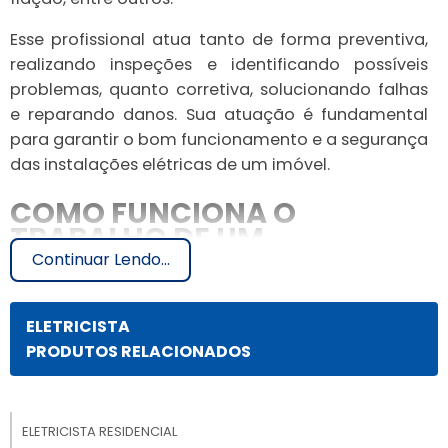
Esse profissional atua tanto de forma preventiva,
realizando inspeções e identificando possíveis
problemas, quanto corretiva, solucionando falhas
e reparando danos. Sua atuação é fundamental
para garantir o bom funcionamento e a segurança
das instalações elétricas de um imóvel.
COMO FUNCIONA O
TRABALHO DE UM
ELETRICISTA DE
Continuar Lendo...
MANUTENÇÃO PREDIAL?
ELETRICISTA
O trabalho de um eletricista de manutenção
PRODUTOS RELACIONADOS
predial envolve diferentes etapas, desde o
diagnóstico de problemas até a execução da
solução. A seguir, vamos descrever cada uma
ELETRICISTA RESIDENCIAL
dessas etapas: