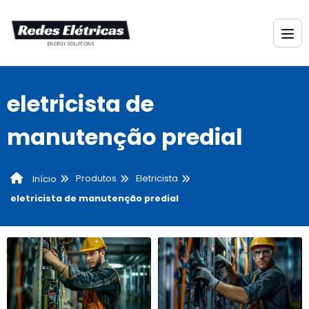
eletricista de
manutenção predial
Produtos
Eletricista
Início
eletricista de manutenção predial